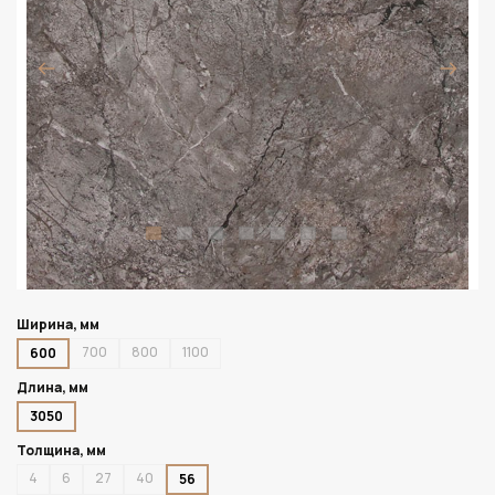
Ширина, мм
700
800
1100
600
Длина, мм
3050
Толщина, мм
4
6
27
40
56