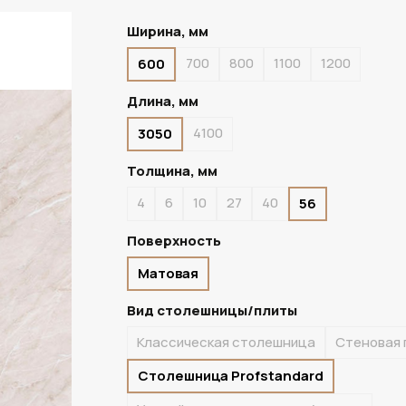
Ширина, мм
700
800
1100
1200
600
ПОД ЗАКАЗ
Длина, мм
4100
3050
Толщина, мм
4
6
10
27
40
56
Поверхность
Матовая
Вид столешницы/плиты
Классическая столешница
Стеновая 
Столешница Profstandard