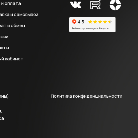
 и оплата
авка и самовывоз
ат и обмен
нсии
акты
ый кабинет
ены)
Политика конфиденциальности
й
,
са