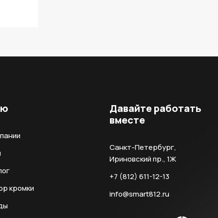
ню
Давайте работать
вместе
мпании
Санкт-Петербург,
и
Ириновский пр., 1Ж
лог
+7 (812) 611-12-13
ор кромки
info@smart812.ru
ды