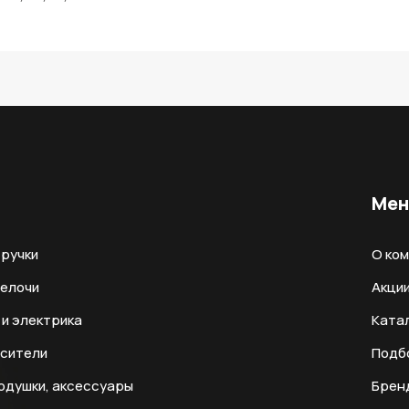
Ме
ручки
О ко
мелочи
Акци
и электрика
Ката
есители
Подб
одушки, аксессуары
Брен