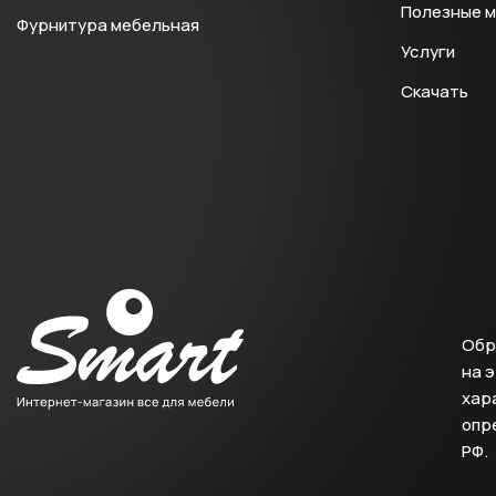
Полезные 
Фурнитура мебельная
Услуги
Скачать
Обр
на 
хара
опр
РФ.