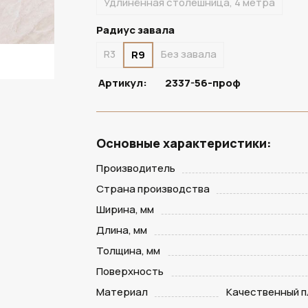
Удлинённая столешница, 4 метра
Радиус завала
R3
Без завала
R9
Артикул:
2337-56-проф
Основные характеристики:
Производитель
Страна производства
Ширина, мм
Длина, мм
Толщина, мм
Поверхность
Материал
Качественный п