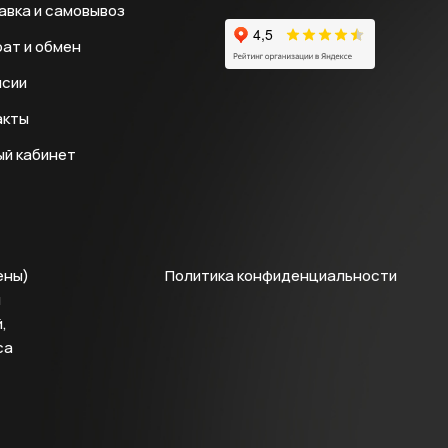
авка и самовывоз
ат и обмен
нсии
акты
ый кабинет
ены)
Политика конфиденциальности
й
,
са