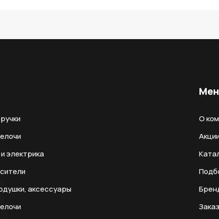
Ме
ручки
О ко
мелочи
Акци
и электрика
Ката
есители
Подб
одушки, аксессуары
Брен
мелочи
Заказ