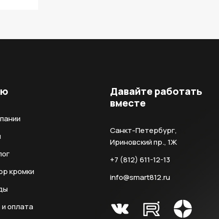
ню
Давайте работать
вместе
мпании
Санкт-Петербург,
и
Ириновский пр., 1Ж
лог
+7 (812) 611-12-13
ор кромки
info@smart812.ru
ды
 и оплата