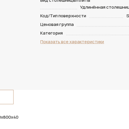
Вид столешницы/плиты
Удлинённая столешниц
Код/Тип поверхности
S
Ценовая группа
Категория
Показать все характеристики
00х800х40