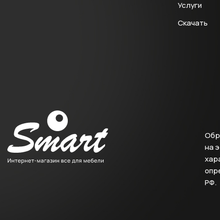
Услуги
Скачать
Обр
на 
хара
опр
РФ.