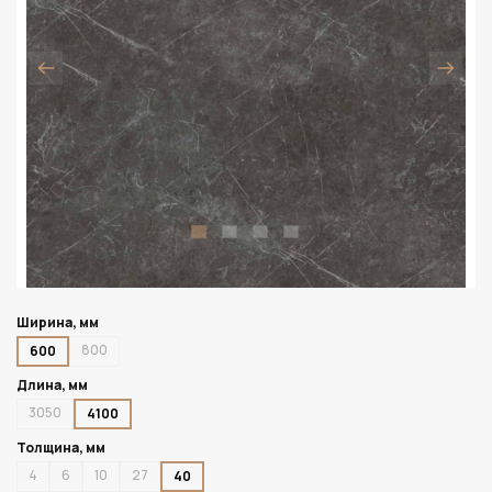
Ширина, мм
800
600
Длина, мм
3050
4100
Толщина, мм
4
6
10
27
40