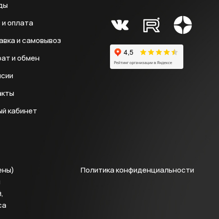
ды
 и оплата
авка и самовывоз
ат и обмен
нсии
акты
ый кабинет
ены)
Политика конфиденциальности
й
,
са