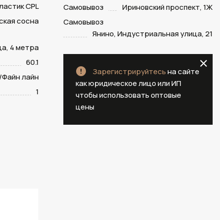
ластик CPL
Самовывоз
Ириновский проспект, 1Ж
ская сосна
Самовывоз
Янино, Индустриальная улица, 21
а, 4 метра
60.1
Зарегистрируйтесь
на сайте
/Файн лайн
как юридическое лицо или ИП
1
чтобы использовать оптовые
цены