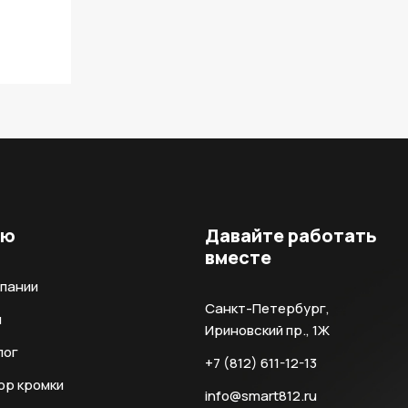
ню
Давайте работать
вместе
мпании
Санкт-Петербург,
и
Ириновский пр., 1Ж
лог
+7 (812) 611-12-13
ор кромки
info@smart812.ru