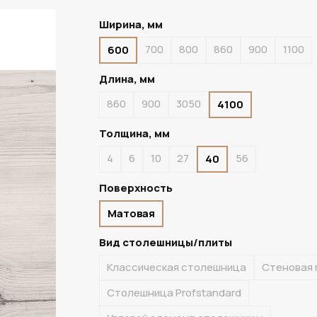
Ширина, мм
700
800
860
900
1100
600
ПОД ЗАКАЗ
Длина, мм
860
900
3050
4100
Толщина, мм
4
6
10
27
56
40
Поверхность
Матовая
Вид столешницы/плиты
Классическая столешница
Стеновая 
Столешница Profstandard