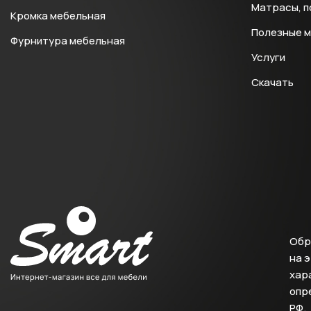
Матрасы, п
Кромка мебельная
Полезные 
Фурнитура мебельная
Услуги
Скачать
Обр
на 
хара
опр
РФ.