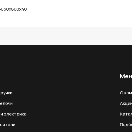
 3050х800х40
Ме
ручки
О ко
мелочи
Акци
и электрика
Ката
есители
Подб