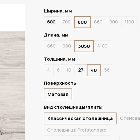
Ширина, мм
600
700
860
900
1100
800
ПОД ЗАКАЗ
Длина, мм
860
900
4100
3050
Толщина, мм
4
6
10
27
56
40
Поверхность
Матовая
Вид столешницы/плиты
Стенова
Классическая столешница
Столешница Profstandard