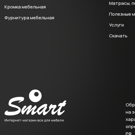
Матрасы, п
Кромка мебельная
Полезные 
Фурнитура мебельная
Услуги
Скачать
Обр
на 
хара
опр
РФ.