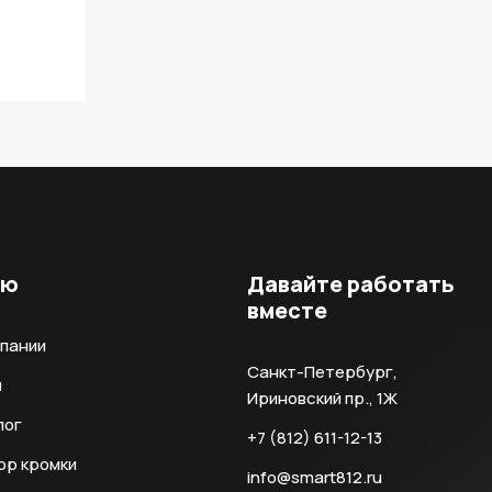
ню
Давайте работать
вместе
мпании
Санкт-Петербург,
и
Ириновский пр., 1Ж
лог
+7 (812) 611-12-13
ор кромки
info@smart812.ru