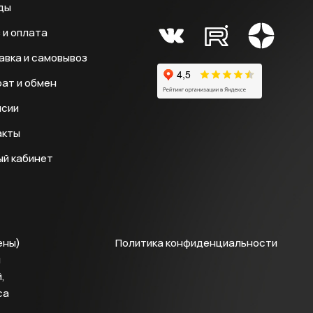
ды
 и оплата
авка и самовывоз
ат и обмен
нсии
акты
ый кабинет
ены)
Политика конфиденциальности
й
,
са