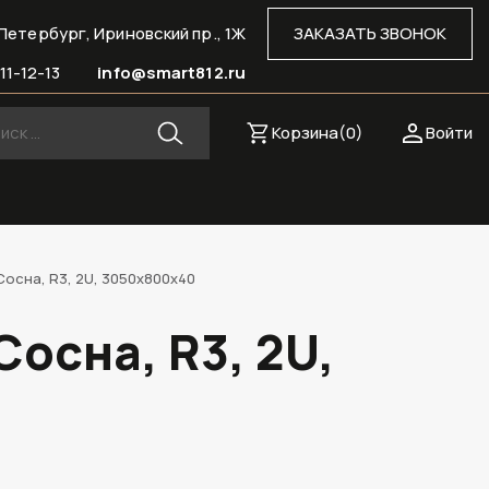
Петербург, Ириновский пр., 1Ж
ЗАКАЗАТЬ ЗВОНОК
11-12-13
info@smart812.ru
Корзина(
0
)
Войти
осна, R3, 2U, 3050х800х40
осна, R3, 2U,