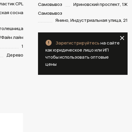
ластик CPL
Самовывоз
Ириновский проспект, 1Ж
ская сосна
Самовывоз
Янино, Индустриальная улица, 21
столешница
/Файн лайн
Зарегистрируйтесь
на сайте
1
как юридическое лицо или ИП
Дерево
чтобы использовать оптовые
цены