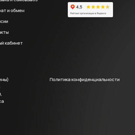
ат и обмен
нсии
акты
ый кабинет
ены)
Политика конфиденциальности
й
,
са