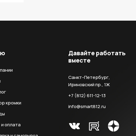
ню
Давайте работать
вместе
мпании
Санкт-Петербург,
и
Ириновский пр., 1Ж
лог
+7 (812) 611-12-13
ор кромки
info@smart812.ru
ды
 и оплата
авка и самовывоз