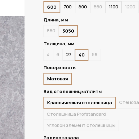
700
800
860
1100
1200
600
ПОД ЗАКАЗ
Длина, мм
860
3050
Толщина, мм
4
6
27
56
40
Поверхность
Матовая
Вид столешницы/плиты
Стенова
Классическая столешница
Столешница Profstandard
Угловой элемент столешницы
Радиус завала