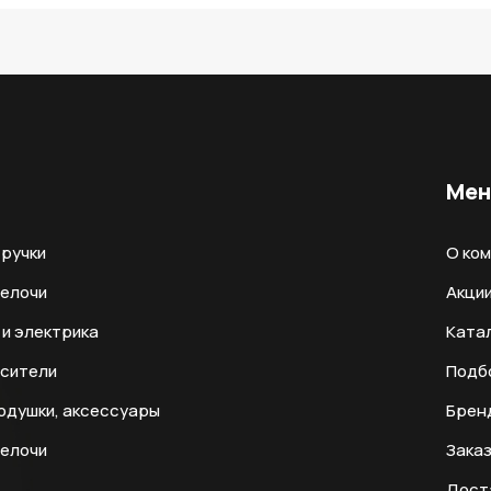
Ме
ручки
О ко
мелочи
Акци
и электрика
Ката
есители
Подб
одушки, аксессуары
Брен
мелочи
Заказ
Дост