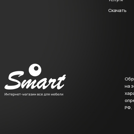
Скачать
Обр
на 
хара
опр
РФ.