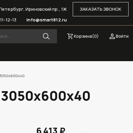
Петербург, Ириновский пр., 1Ж
ЗАКАЗАТЬ ЗВОНОК
11-12-13
info@smart812.ru
Корзина(
0
)
Войти
 3050х600х40
, 3050х600х40
6 413 ₽