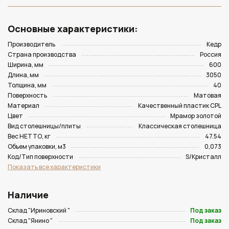
Основные характеристики:
Производитель
Кедр
Страна производства
Россия
Ширина, мм
600
Длина, мм
3050
Толщина, мм
40
Поверхность
Матовая
Материал
Качественный пластик CPL
Цвет
Мрамор золотой
Вид столешницы/плиты
Классическая столешница
Вес НЕТТО, кг
47.54
Объем упаковки, м3
0,073
Код/Тип поверхности
S/Кристалл
Показать все характеристики
Наличие
Склад "Ириновский "
Под заказ
Склад "Янино "
Под заказ