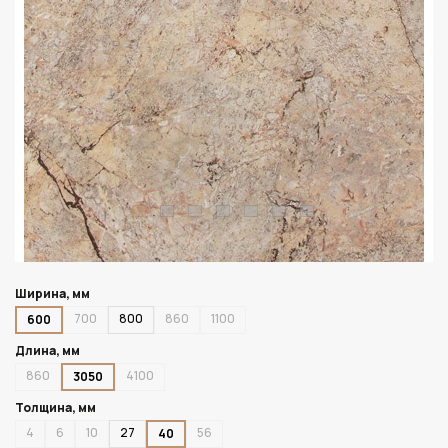
Ширина, мм
700
800
860
1100
600
Длина, мм
860
4100
3050
Толщина, мм
4
6
10
27
56
40