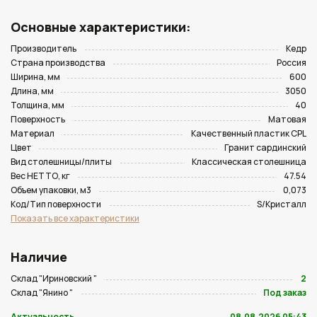
Основные характеристики:
Производитель
Кедр
Страна производства
Россия
Ширина, мм
600
Длина, мм
3050
Толщина, мм
40
Поверхность
Матовая
Материал
Качественный пластик CPL
Цвет
Гранит сардинский
Вид столешницы/плиты
Классическая столешница
Вес НЕТТО, кг
47.54
Объем упаковки, м3
0,073
Код/Тип поверхности
S/Кристалл
Показать все характеристики
Наличие
Склад "Ириновский "
2
Склад "Янино "
Под заказ
Актуальность
08.08.2026 05:43