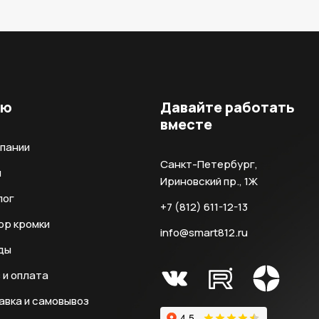
ню
Давайте работать
вместе
мпании
Санкт-Петербург,
и
Ириновский пр., 1Ж
лог
+7 (812) 611-12-13
ор кромки
info@smart812.ru
ды
 и оплата
авка и самовывоз