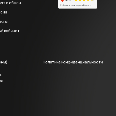
ат и обмен
нсии
акты
ый кабинет
ены)
Политика конфиденциальности
й
,
са