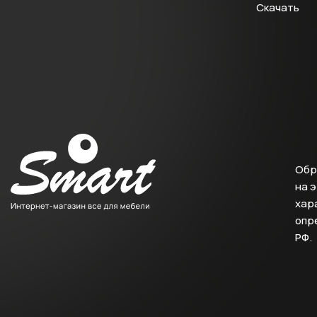
Скачать
Обр
на 
хара
опр
РФ.