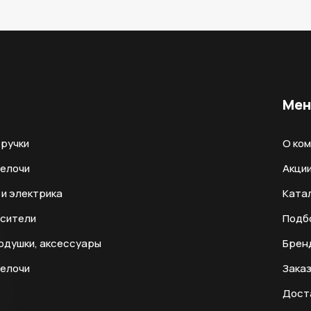
Ме
ручки
О ко
мелочи
Акци
и электрика
Ката
есители
Подб
одушки, аксессуары
Брен
мелочи
Заказ
Дост