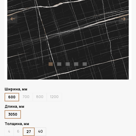
Ширина, мм
700
800
1200
600
Длина, мм
3050
Толщина, мм
4
6
40
27