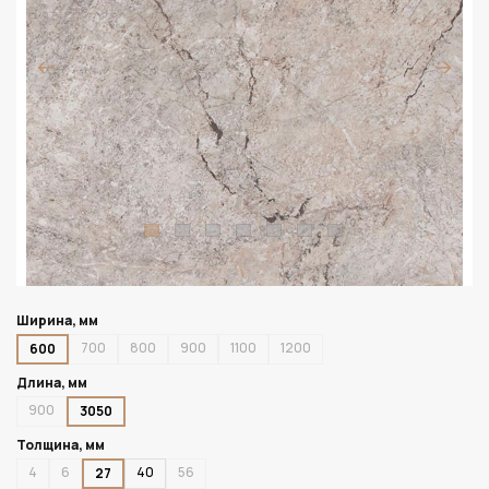
Ширина, мм
700
800
900
1100
1200
600
Длина, мм
900
3050
Толщина, мм
4
6
40
56
27