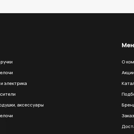
Ме
ручки
О ко
мелочи
Акци
и электрика
Ката
есители
Подб
одушки, аксессуары
Брен
мелочи
Заказ
Дост