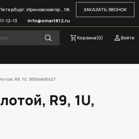
Петербург, Ириновский пр., 1Ж
ЗАКАЗАТЬ ЗВОНОК
11-12-13
info@smart812.ru
Корзина(
0
)
Войти
отой, R9, 1U, 3050х600х27
отой, R9, 1U,