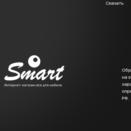
Скачать
Обр
на 
хара
опр
РФ.