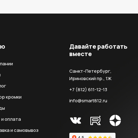
ню
Давайте работать
вместе
мпании
Санкт-Петербург,
и
Ириновский пр., 1Ж
лог
+7 (812) 611-12-13
ор кромки
info@smart812.ru
ды
 и оплата
авка и самовывоз