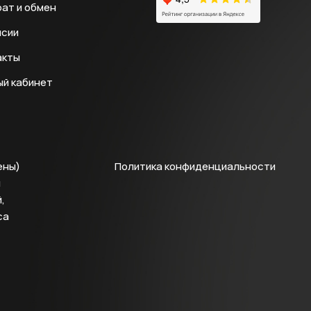
ат и обмен
нсии
акты
ый кабинет
ены)
Политика конфиденциальности
й
,
са