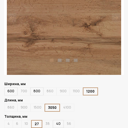
Ширина, мм
600
700
800
860
900
1100
1200
Длина, мм
860
900
1500
4100
3050
Толщина, мм
4
6
10
38
40
56
27