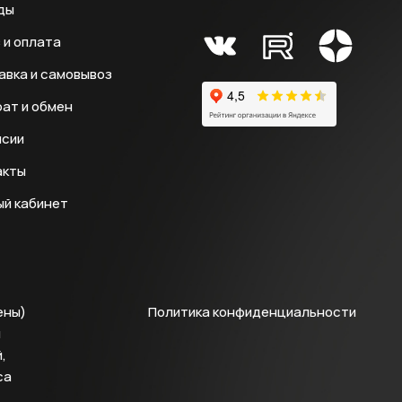
ды
 и оплата
авка и самовывоз
ат и обмен
нсии
акты
ый кабинет
ены)
Политика конфиденциальности
й
,
са