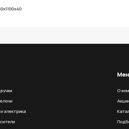
50х1100х40
Ме
ручки
О ко
мелочи
Акци
и электрика
Ката
есители
Подб