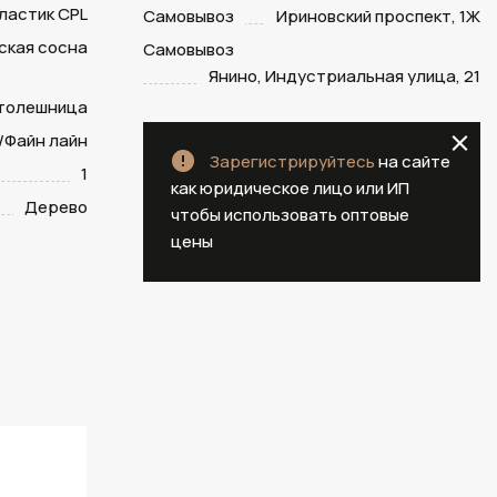
ластик CPL
Самовывоз
Ириновский проспект, 1Ж
ская сосна
Самовывоз
Янино, Индустриальная улица, 21
столешница
/Файн лайн
Зарегистрируйтесь
на сайте
1
как юридическое лицо или ИП
Дерево
чтобы использовать оптовые
цены