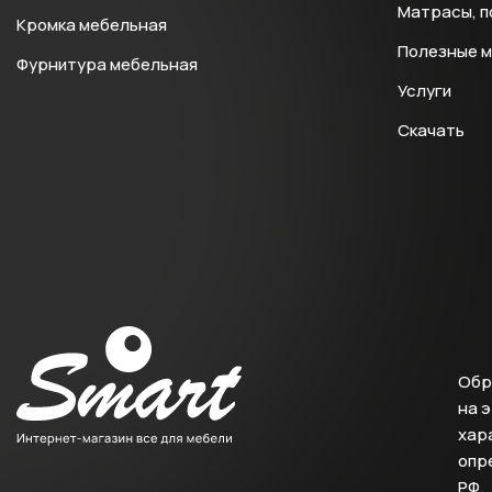
Матрасы, п
Кромка мебельная
Полезные 
Фурнитура мебельная
Услуги
Скачать
Обр
на 
хара
опр
РФ.