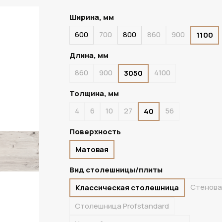
Ширина, мм
600
700
800
860
900
1100
ПОД ЗАКАЗ
Длина, мм
860
900
4100
3050
Толщина, мм
4
6
10
27
56
40
Поверхность
Матовая
Вид столешницы/плиты
Стенова
Классическая столешница
Столешница Profstandard