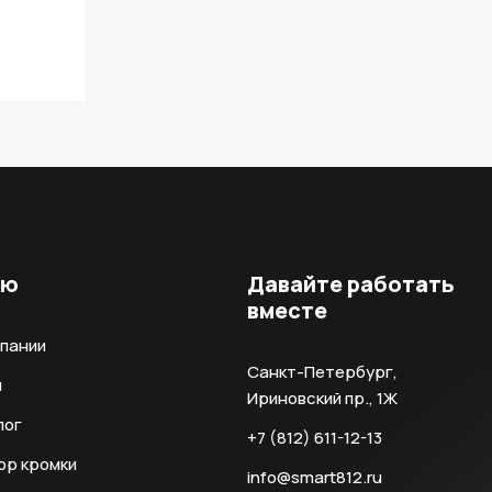
ню
Давайте работать
вместе
мпании
Санкт-Петербург,
и
Ириновский пр., 1Ж
лог
+7 (812) 611-12-13
ор кромки
info@smart812.ru