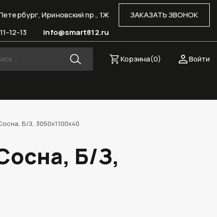
Петербург, Ириновский пр., 1Ж
ЗАКАЗАТЬ ЗВОНОК
11-12-13
info@smart812.ru
Корзина(
0
)
Войти
осна, Б/З, 3050х1100х40
Сосна, Б/З,