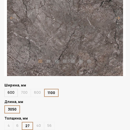
Ширина, мм
600
700
800
1100
Длина, мм
3050
Толщина, мм
4
6
40
56
27