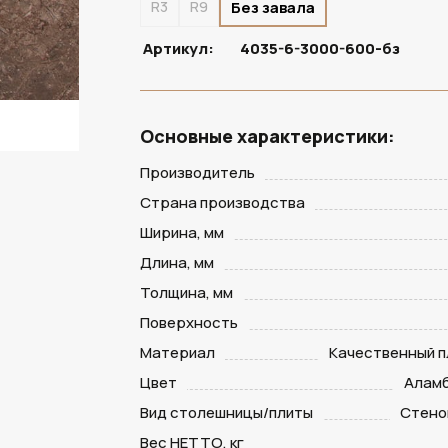
R3
R9
Без завала
Артикул:
4035-6-3000-600-бз
Основные характеристики:
Производитель
Страна производства
Ширина, мм
Длина, мм
Толщина, мм
Поверхность
Материал
Качественный п
Цвет
Аламб
Вид столешницы/плиты
Стено
Вес НЕТТО, кг