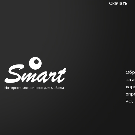
Скачать
Обр
на 
хара
опр
РФ.