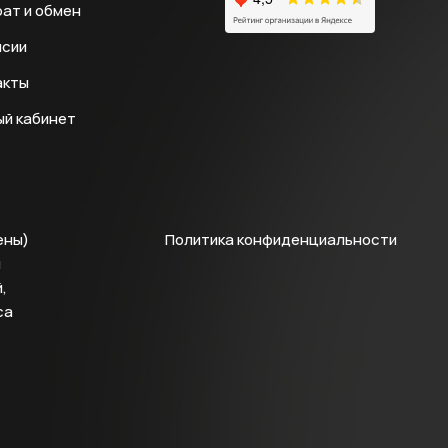
ат и обмен
нсии
акты
ый кабинет
ены)
Политика конфиденциальности
й
,
са