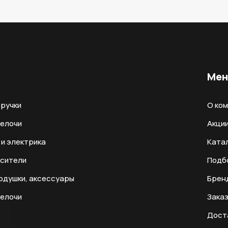
Ме
ручки
О ко
мелочи
Акци
и электрика
Ката
есители
Подб
одушки, аксессуары
Брен
мелочи
Заказ
Дост