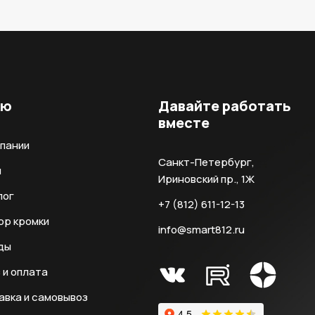
ню
Давайте работать
вместе
мпании
Санкт-Петербург,
и
Ириновский пр., 1Ж
лог
+7 (812) 611-12-13
ор кромки
info@smart812.ru
ды
 и оплата
авка и самовывоз