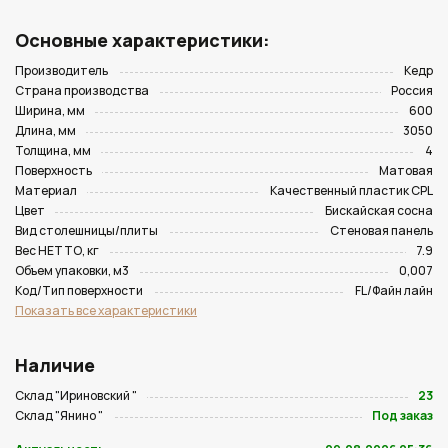
Основные характеристики:
Производитель
Кедр
Страна производства
Россия
Ширина, мм
600
Длина, мм
3050
Толщина, мм
4
Поверхность
Матовая
Материал
Качественный пластик CPL
Цвет
Бискайская сосна
Вид столешницы/плиты
Стеновая панель
Вес НЕТТО, кг
7.9
Объем упаковки, м3
0,007
Код/Тип поверхности
FL/Файн лайн
Показать все характеристики
Наличие
Склад "Ириновский "
23
Склад "Янино "
Под заказ