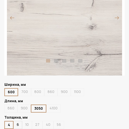
Ширина, мм
700
800
860
900
1100
600
Длина, мм
860
900
4100
3050
Толщина, мм
6
10
27
40
56
4