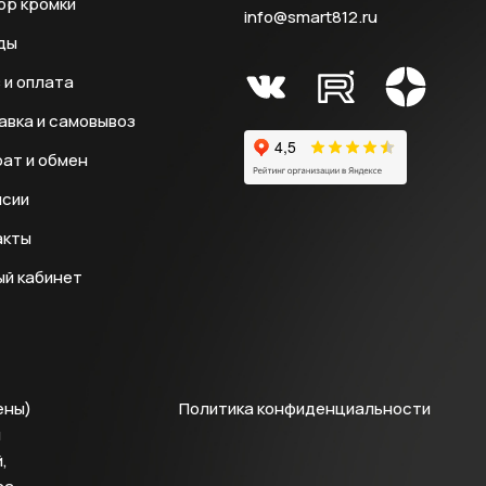
ор кромки
info@smart812.ru
ды
 и оплата
авка и самовывоз
ат и обмен
нсии
акты
ый кабинет
ены)
Политика конфиденциальности
й
,