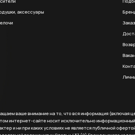
есители
Подб
одушки, аксессуары
Брен
мелочи
Заказ
Дост
Возвр
Вака
Конт
Личн
ащаем ваше внимание на то, что вся информация (включая ц
этом интернет-сайте носит исключительно информационны
ктер и ни при каких условиях не является публичной офертой