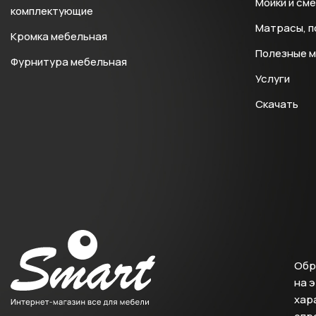
Мойки и см
комплектующие
Матрасы, п
Кромка мебельная
Полезные 
Фурнитура мебельная
Услуги
Скачать
Обр
на 
хара