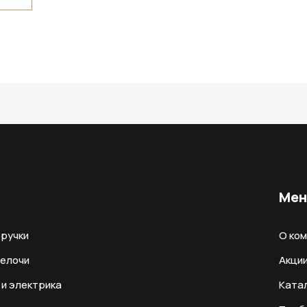
Ме
ручки
О ко
мелочи
Акци
и электрика
Ката