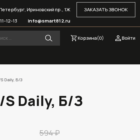
Петербург, Ириновский пр., 1Ж
ЗАКАЗАТЬ ЗВОНОК
11-12-13
info@smart812.ru
Корзина(
0
)
Войти
 Daily, Б/З
S Daily, Б/З
594 ₽