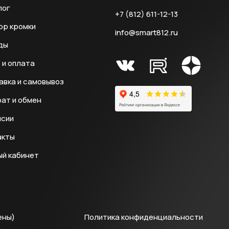
лог
+7 (812) 611-12-13
ор кромки
info@smart812.ru
ды
 и оплата
авка и самовывоз
ат и обмен
нсии
акты
ый кабинет
ены)
Политика конфиденциальности