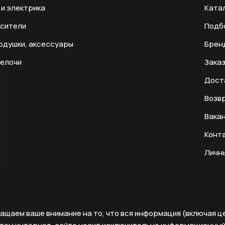
и электрика
Ката
есители
Подб
одушки, аксессуары
Брен
мелочи
Заказ
Дост
Возвр
Вака
Конт
Личн
ащаем ваше внимание на то, что вся информация (включая ц