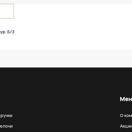
ур, Б/З
Ме
ручки
О ко
мелочи
Акци