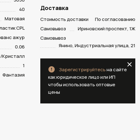
Доставка
40
Матовая
Стоимость доставки
По согласованию
ластик CPL
Самовывоз
Ириновский проспект, 1Ж
ованс ажур
Самовывоз
Янино, Индустриальная улица, 21
0.06
/Кристалл
1
Зарегистрируйтесь
на сайте
Фантазия
как юридическое лицо или ИП
чтобы использовать оптовые
цены