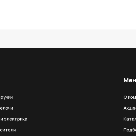
Ме
ручки
О ко
мелочи
Акци
и электрика
Ката
есители
Подб