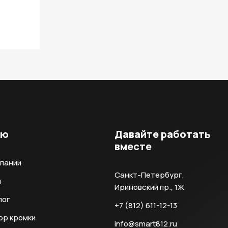
ню
Давайте работать
вместе
мпании
Санкт-Петербург,
и
Ириновский пр., 1Ж
лог
+7 (812) 611-12-13
ор кромки
info@smart812.ru