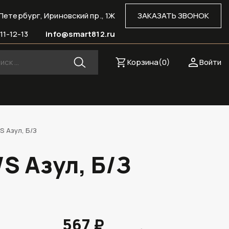
Петербург, Ириновский пр., 1Ж
ЗАКАЗАТЬ ЗВОНОК
11-12-13
info@smart812.ru
Корзина(
0
)
Войти
S Азул, Б/З
S Азул, Б/З
567 ₽