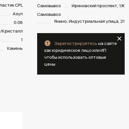
ластик CPL
Самовывоз
Ириновский проспект, 1Ж
Азул
Самовывоз
Янино, Индустриальная улица, 21
0.06
/Кристалл
1
Зарегистрируйтесь
на сайте
Камень
как юридическое лицо или ИП
чтобы использовать оптовые
цены