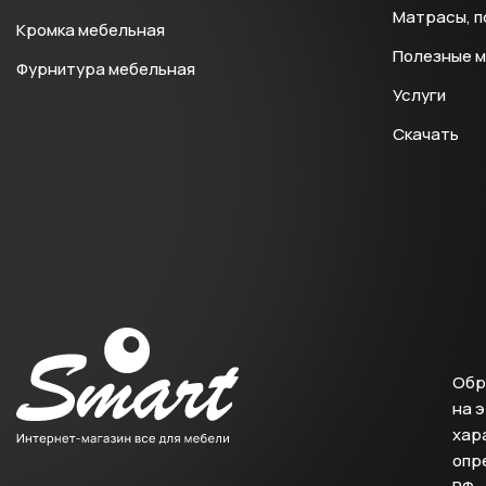
Матрасы, п
Кромка мебельная
Полезные 
Фурнитура мебельная
Услуги
Скачать
Обр
на 
хара
опр