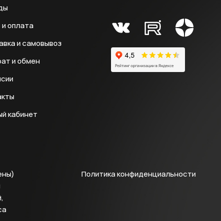
ды
 и оплата
авка и самовывоз
ат и обмен
нсии
акты
ый кабинет
ены)
Политика конфиденциальности
й
,
са