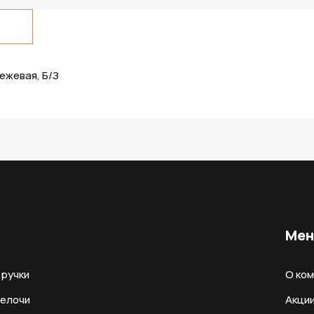
ежевая, Б/З
Ме
ручки
О ко
мелочи
Акци