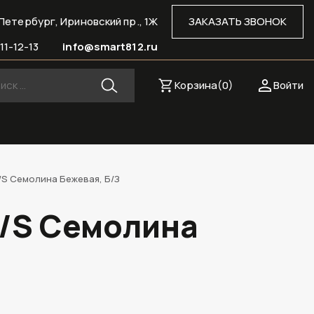
Петербург, Ириновский пр., 1Ж
ЗАКАЗАТЬ ЗВОНОК
11-12-13
info@smart812.ru
Корзина(
0
)
Войти
/S Семолина Бежевая, Б/З
6/S Семолина