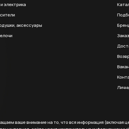
и электрика
Ката
есители
Подб
одушки, аксессуары
Брен
мелочи
Заказ
Дост
Возвр
Вака
Конт
Личн
ащаем ваше внимание на то, что вся информация (включая ц