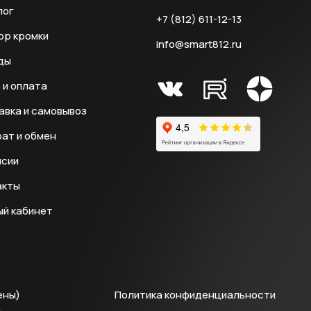
лог
+7 (812) 611-12-13
ор кромки
info@smart812.ru
ды
 и оплата
авка и самовывоз
ат и обмен
нсии
акты
ый кабинет
ены)
Политика конфиденциальности