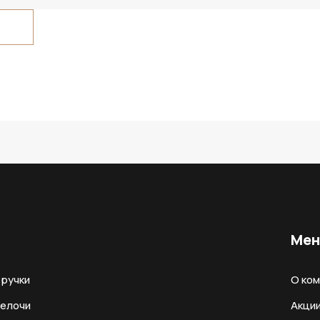
Ме
ручки
О ко
мелочи
Акци