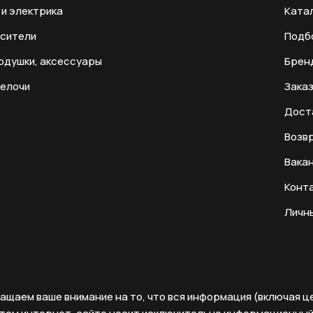
и электрика
Ката
есители
Подб
одушки, аксессуары
Брен
мелочи
Заказ
Дост
Возвр
Вака
Конт
Личн
ащаем ваше внимание на то, что вся информация (включая ц