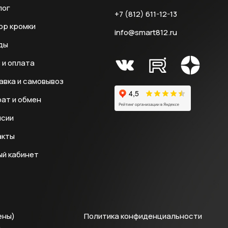
лог
+7 (812) 611-12-13
ор кромки
info@smart812.ru
ды
 и оплата
авка и самовывоз
ат и обмен
нсии
акты
ый кабинет
ены)
Политика конфиденциальности