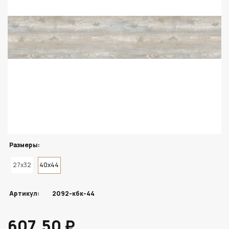
Размеры:
27x32
40x44
Артикул:
2092-кбк-44
607.50 ₽