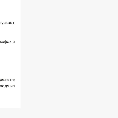
пускает
кафах в
резы не
ходя из