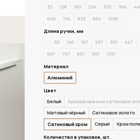
32
128
160
224
320
384
44
ПОД ЗАКАЗ
640
704
832
864
1056
Длина ручки, мм
50
146
197
297
397
447
697
797
897
997
1197
Материал
Алюминий
Цвет
Белый
Брашированное сатиновое зо
Матовый чёрный
Сатиновое золото
Серый
Хром пол
Сатиновый хром
Количество в упаковке, шт.