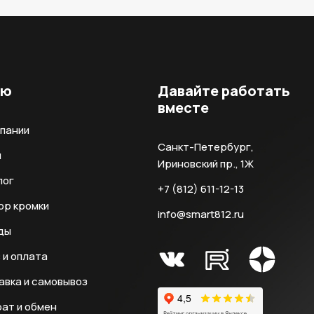
ню
Давайте работать
вместе
мпании
Санкт-Петербург,
и
Ириновский пр., 1Ж
лог
+7 (812) 611-12-13
ор кромки
info@smart812.ru
ды
 и оплата
авка и самовывоз
ат и обмен