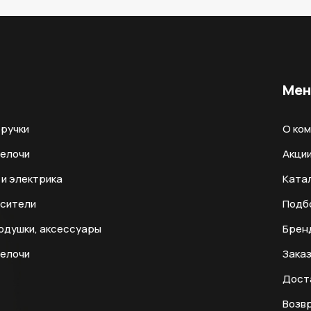
Ме
ручки
О ко
мелочи
Акци
и электрика
Ката
есители
Подб
одушки, аксессуары
Брен
мелочи
Заказ
Дост
Возвр