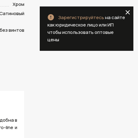
Хром
Сатиновый
Зарегистрируйтесь
на сайте
как юридическое лицо или ИП
 без винтов
чтобы использовать оптовые
цены
удобна в
o-line и