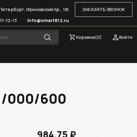
Петербург, Ириновский пр., 1Ж
ЗАКАЗАТЬ ЗВОНОК
11-12-13
info@smart812.ru
Корзина(
0
)
Войти
1/000/600
984.75 ₽