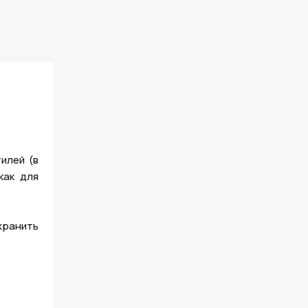
илей (в
как для
хранить