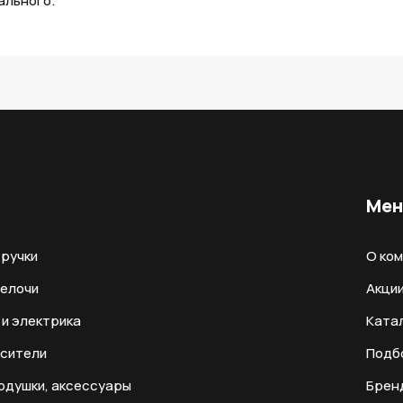
ального.
Ме
ручки
О ко
мелочи
Акци
и электрика
Ката
есители
Подб
одушки, аксессуары
Брен