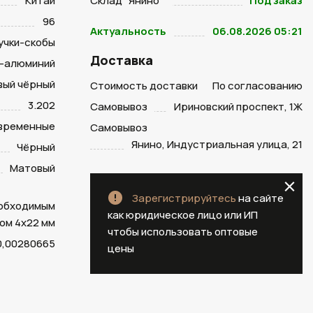
Китай
Склад "Янино "
Под заказ
96
Актуальность
06.08.2026 05:21
учки-скобы
Доставка
-алюминий
вый чёрный
Стоимость доставки
По согласованию
3.202
Самовывоз
Ириновский проспект, 1Ж
временные
Самовывоз
Янино, Индустриальная улица, 21
Чёрный
Матовый
Зарегистрируйтесь
на сайте
еобходимым
как юридическое лицо или ИП
ом 4х22 мм
чтобы использовать оптовые
0,00280665
цены