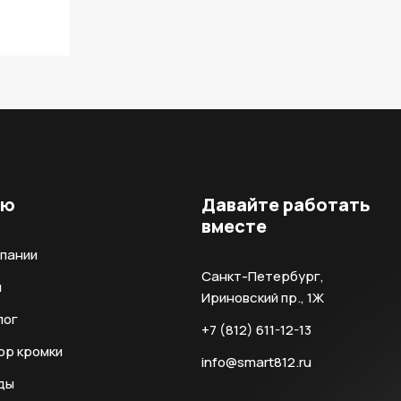
ню
Давайте работать
вместе
мпании
Санкт-Петербург,
и
Ириновский пр., 1Ж
лог
+7 (812) 611-12-13
ор кромки
info@smart812.ru
ды