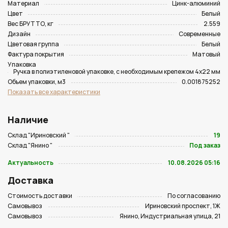
Материал
Цинк-алюминий
Цвет
Белый
Вес БРУТТО, кг
2.559
Дизайн
Современные
Цветовая группа
Белый
Фактура покрытия
Матовый
Упаковка
Ручка в полиэтиленовой упаковке, с необходимым крепежом 4х22 мм
Объем упаковки, м3
0.001875252
Показать все характеристики
Наличие
Склад "Ириновский "
19
Склад "Янино "
Под заказ
Актуальность
10.08.2026 05:16
Доставка
Стоимость доставки
По согласованию
Самовывоз
Ириновский проспект, 1Ж
Самовывоз
Янино, Индустриальная улица, 21