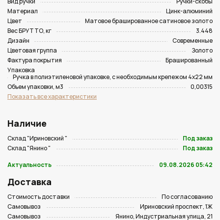
Вид ручки
Ручки-скобы
Материал
Цинк-алюминий
Цвет
Матовое брашированное сатиновое золото
Вес БРУТТО, кг
3.448
Дизайн
Современные
Цветовая группа
Золото
Фактура покрытия
Брашированный
Упаковка
Ручка в полиэтиленовой упаковке, с необходимым крепежом 4х22 мм
Объем упаковки, м3
0,00315
Показать все характеристики
Наличие
Склад "Ириновский "
Под заказ
Склад "Янино "
Под заказ
Актуальность
09.08.2026 05:42
Доставка
Стоимость доставки
По согласованию
Самовывоз
Ириновский проспект, 1Ж
Самовывоз
Янино, Индустриальная улица, 21