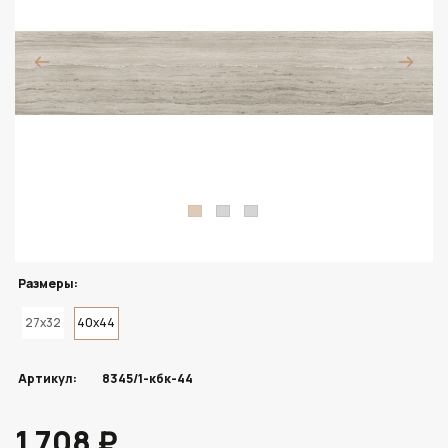
Размеры:
27x32
40x44
Артикул:
8345/1-кбк-44
1 708 ₽