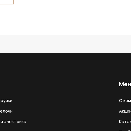
Ме
ручки
О ко
мелочи
Акци
и электрика
Ката