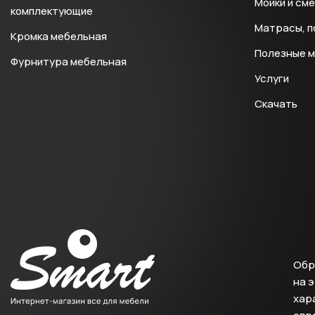
Мойки и см
комплектующие
Матрасы, п
Кромка мебельная
Полезные 
Фурнитура мебельная
Услуги
Скачать
Обр
на 
хара