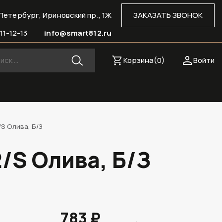
Петербург, Ириновский пр., 1Ж
ЗАКАЗАТЬ ЗВОНОК
11-12-13
info@smart812.ru
Корзина(
0
)
Войти
/S Олива, Б/З
/S Олива, Б/З
783 ₽