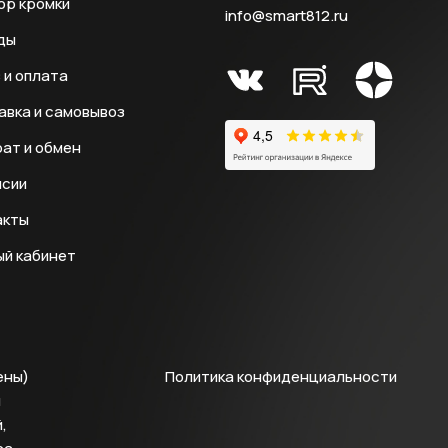
ор кромки
info@smart812.ru
ды
 и оплата
авка и самовывоз
ат и обмен
нсии
акты
ый кабинет
ены)
Политика конфиденциальности
й
,