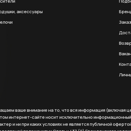
есители
Подб
одушки, аксессуары
Брен
мелочи
Заказ
Дост
Возвр
Вака
Конт
Личн
ащаем ваше внимание на то, что вся информация (включая ц
этом интернет-сайте носит исключительно информационны
ктер и ни при каких условиях не является публичной офертой