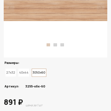
Размеры:
27x32
40x44
3050x60
Артикул:
3255-кбк-60
891 ₽
цена за 1 шт