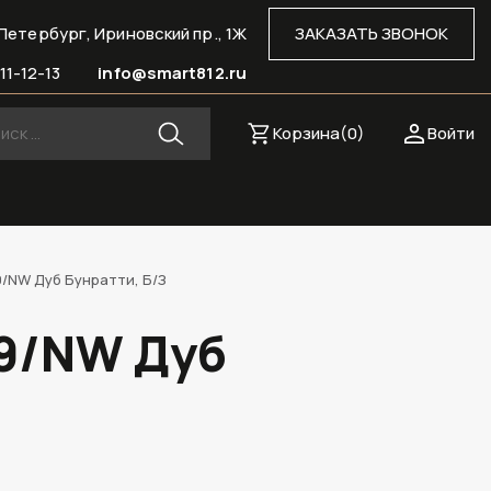
Петербург, Ириновский пр., 1Ж
ЗАКАЗАТЬ ЗВОНОК
11-12-13
info@smart812.ru
Корзина(
0
)
Войти
9/NW Дуб Бунратти, Б/З
29/NW Дуб