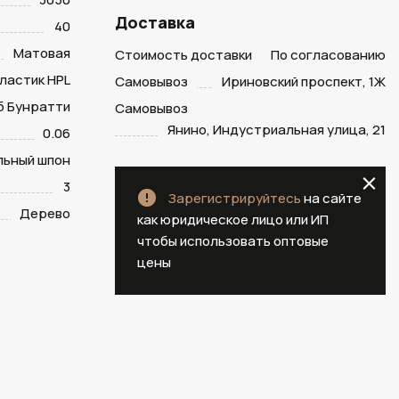
Доставка
40
Матовая
Стоимость доставки
По согласованию
ластик HPL
Самовывоз
Ириновский проспект, 1Ж
б Бунратти
Самовывоз
Янино, Индустриальная улица, 21
0.06
ьный шпон
3
Зарегистрируйтесь
на сайте
Дерево
как юридическое лицо или ИП
чтобы использовать оптовые
цены