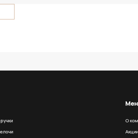
Ме
ручки
О ко
мелочи
Акци