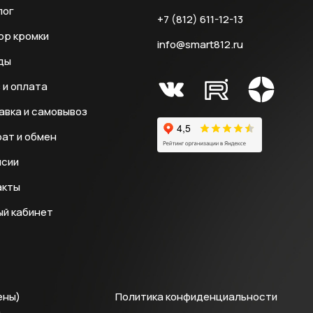
лог
+7 (812) 611-12-13
ор кромки
info@smart812.ru
ды
 и оплата
авка и самовывоз
ат и обмен
нсии
акты
ый кабинет
ены)
Политика конфиденциальности