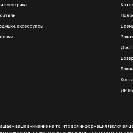
и электрика
Ката
есители
Подб
одушки, аксессуары
Брен
мелочи
Заказ
Дост
Возвр
Вака
Конт
Личн
ащаем ваше внимание на то, что вся информация (включая ц