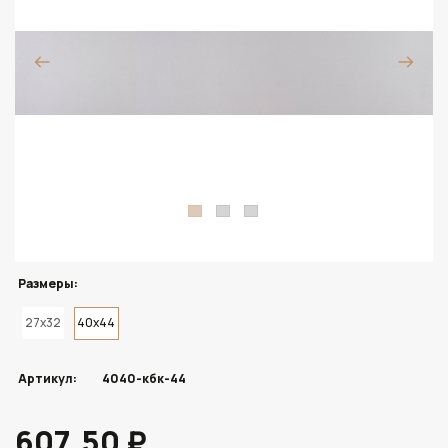
Размеры:
27x32
40x44
Артикул:
4040-кбк-44
607.50 ₽