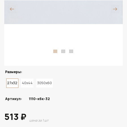
Размеры:
27x32
40x44
3050x60
Артикул:
1110-кбк-32
513 ₽
цена за 1 шт